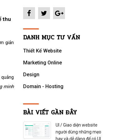
ể thu
DANH MỤC TƯ VẤN
ơn giản
Thiết Kế Website
Marketing Online
Design
 quảng
Domain - Hosting
g minh
BÀI VIẾT GẦN ĐÂY
UI / Giao diện website
người dùng những mẹo
hay và dễ dàng để có UI