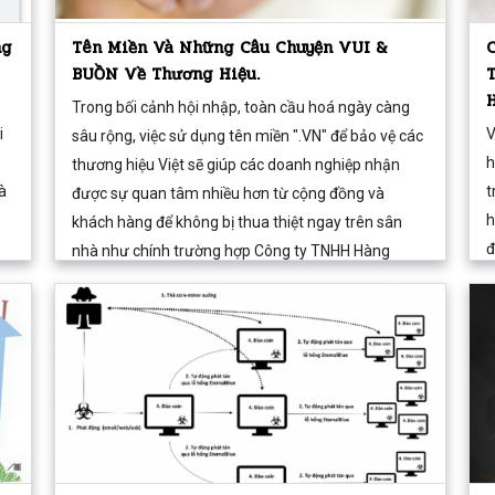
ng
Tên Miền Và Những Câu Chuyện VUI &
BUỒN Về Thương Hiệu.
Trong bối cảnh hội nhập, toàn cầu hoá ngày càng
i
V
sâu rộng, việc sử dụng tên miền ".VN" để bảo vệ các
h
thương hiệu Việt sẽ giúp các doanh nghiệp nhận
à
t
được sự quan tâm nhiều hơn từ cộng đồng và
h
khách hàng để không bị thua thiệt ngay trên sân
đ
nhà như chính trường hợp Công ty TNHH Hàng
k
không Tre Việt đang phải đối mặt.
m