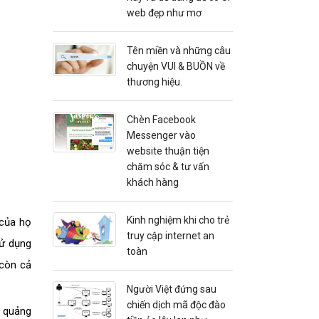
web đẹp như mơ
Tên miền và những câu
chuyện VUI & BUỒN về
thương hiệu.
Chèn Facebook
Messenger vào
website thuận tiện
chăm sóc & tư vấn
khách hàng
Kinh nghiệm khi cho trẻ
 của họ
truy cập internet an
sử dụng
toàn
 còn cả
Người Việt đứng sau
chiến dịch mã độc đào
h quảng