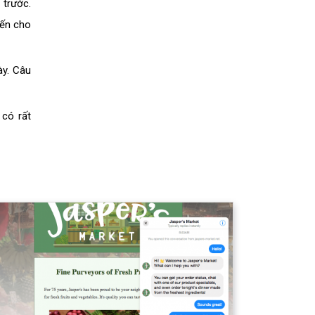
 trước.
iến cho
ày. Câu
 có rất