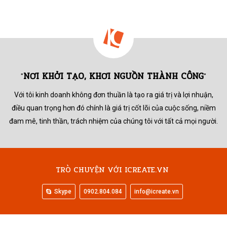
NƠI KHỞI TẠO, KHƠI NGUỒN THÀNH CÔNG
"
"
Với tôi kinh doanh không đơn thuần là tạo ra giá trị và lợi nhuận,
điều quan trọng hơn đó chính là giá trị cốt lõi của cuộc sống,
niềm
đam mê, tinh thần, trách nhiệm của chúng tôi với tất cả mọi người.
TRÒ CHUYỆN VỚI ICREATE.VN
Skype
0902.804.084
info@icreate.vn