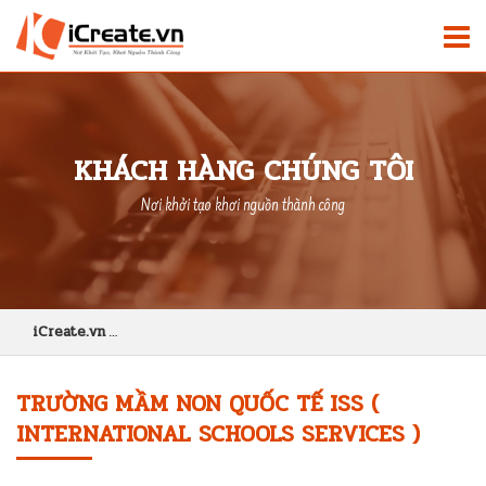
KHÁCH HÀNG CHÚNG TÔI
Nơi khởi tạo khơi nguồn thành công
iCreate.vn
Trường Mầm Non Quốc Tế ISS ( International Schools Ser
TRƯỜNG MẦM NON QUỐC TẾ ISS (
INTERNATIONAL SCHOOLS SERVICES )