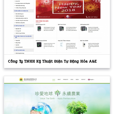
Công Ty TNHH Kỹ Thuật Điện Tự Động Hóa A&E