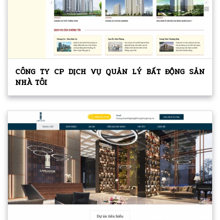
CÔNG TY CP DỊCH VỤ QUẢN LÝ BẤT ĐỘNG SẢN
NHÀ TÔI