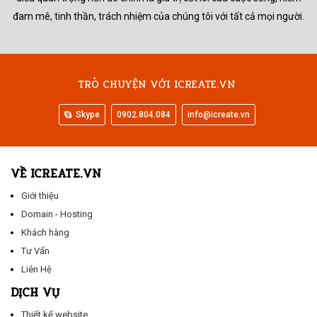
đam mê, tinh thần, trách nhiệm của chúng tôi với tất cả mọi người.
TRÒ CHUYỆN VỚI ICREATE.VN
Skype
0902.804.084
info@icreate.vn
VỀ ICREATE.VN
Giới thiệu
Domain - Hosting
Khách hàng
Tư Vấn
Liên Hệ
DỊCH VỤ
Thiết kế website